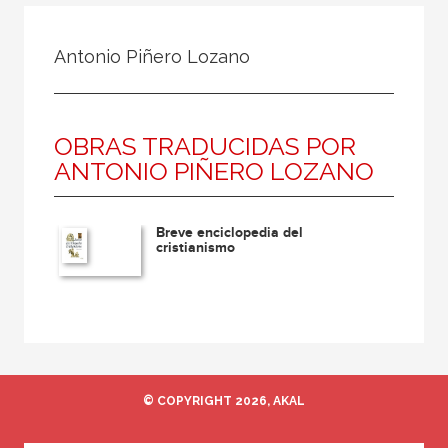
Todos
Colaborador
Antonio Piñero Lozano
Compilador
Compiladora
OBRAS TRADUCIDAS POR
Coordinador
ANTONIO PIÑERO LOZANO
Editor
Editora
Breve enciclopedia del
Escritor
cristianismo
Escritora
Ilustrador
Prologuista
Traductor
© COPYRIGHT 2026, AKAL
Traductora