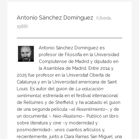
Todos
Colaborador
Antonio Sánchez Domínguez
(Úbeda,
Compilador
1988)
Compiladora
Coordinador
Antonio Sánchez Domínguez es
Editor
profesor de Filosofía en la Universidad
Complutense de Madrid y diputado en
Editora
la Asamblea de Madrid. Entre 2014 y
2025 fue profesor en la Universitat Oberta de
Escritor
Catalunya y en la Universidad americana de Saint
Escritora
Louis. Es autor del guion de
La educación
sentimental
, estrenada en el festival internacional
Ilustrador
de Rellumes y de Sheffield, y ha acabado el guion
Prologuista
de una segunda película –
el Resentimiento–
, y de
un documental –
Neo-Realismo–
. Publicó un libro
Traductor
sobre literatura y cine –y modernidad y
Traductora
posmodernidad–, unos cuantos artículos y,
recientemente, junto a Clara Ramas San Miguel, una