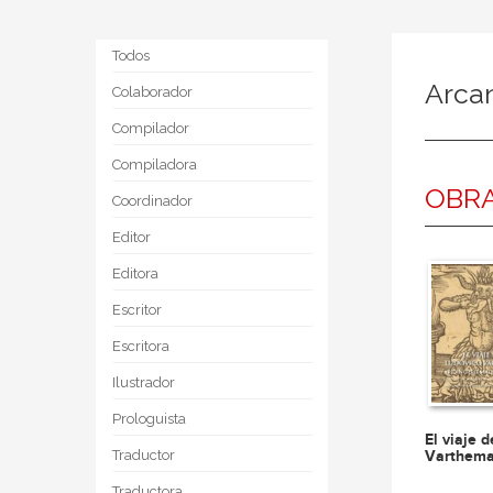
Todos
Arca
Colaborador
Compilador
Compiladora
OBRA
Coordinador
Editor
Editora
Escritor
Escritora
Ilustrador
Prologuista
El viaje 
Varthem
Traductor
Traductora