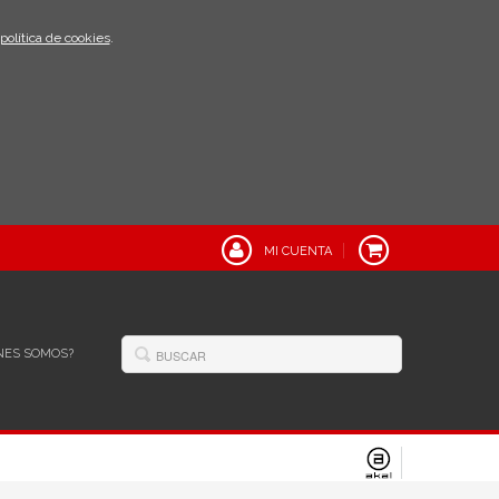
política de cookies
.
MI CUENTA
NES SOMOS?