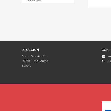
DIRECCIÓN
CONT
Sector Foresta nº 1
at
28760
Tres Cantos
91
España