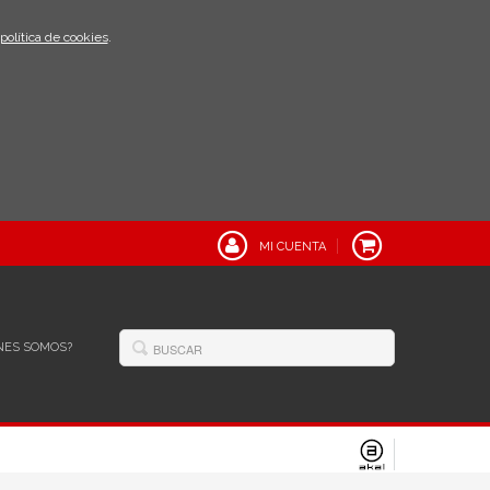
política de cookies
.
MI CUENTA
NES SOMOS?