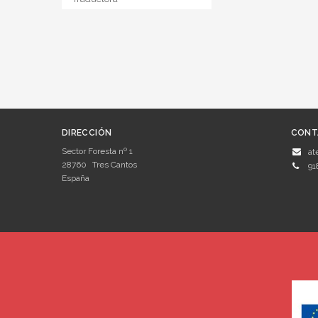
DIRECCIÓN
CONT
Sector Foresta nº 1
at
28760
Tres Cantos
91
España