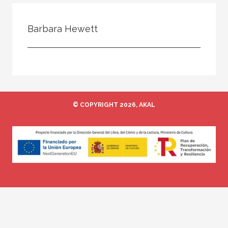
Todos
Colaborador
Barbara Hewett
Compilador
Compiladora
Coordinador
Editor
© COPYRIGHT 2026, AKAL
Editora
Escritor
Escritora
Ilustrador
Prologuista
Traductor
Traductora