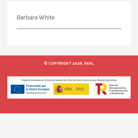
Todos
Colaborador
Barbara White
Compilador
Compiladora
Coordinador
Editor
© COPYRIGHT 2026, AKAL
Editora
Escritor
Escritora
Ilustrador
Prologuista
Traductor
Traductora