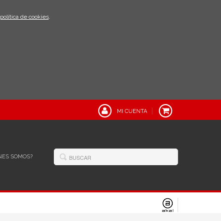
política de cookies
.
MI CUENTA
NES SOMOS?