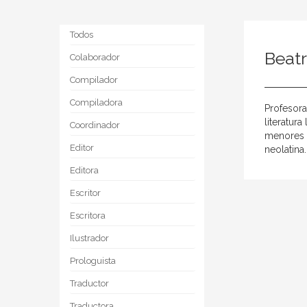
Todos
Beatr
Colaborador
Compilador
Compiladora
Profesora
literatur
Coordinador
menores d
Editor
neolatina.
Editora
Escritor
Escritora
Ilustrador
Prologuista
Traductor
Traductora