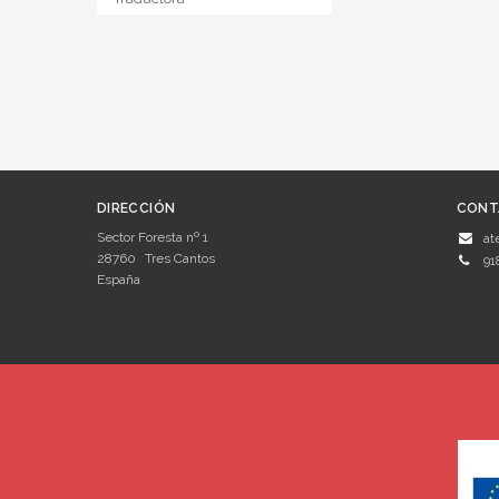
DIRECCIÓN
CONT
Sector Foresta nº 1
at
28760
Tres Cantos
91
España