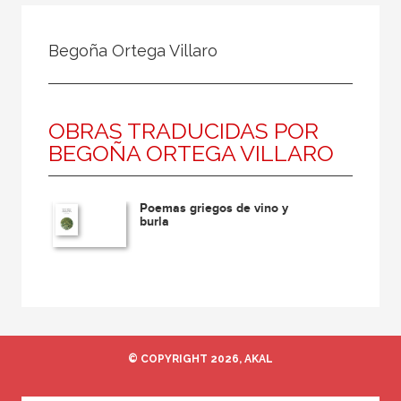
Todos
Colaborador
Begoña Ortega Villaro
Compilador
Compiladora
OBRAS TRADUCIDAS POR
Coordinador
BEGOÑA ORTEGA VILLARO
Editor
Editora
Poemas griegos de vino y
Escritor
burla
Escritora
Ilustrador
Prologuista
Traductor
© COPYRIGHT 2026, AKAL
Traductora