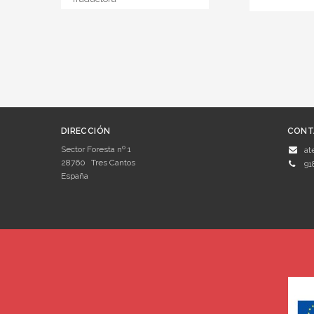
DIRECCIÓN
CONT
Sector Foresta nº 1
at
28760
Tres Cantos
91
España