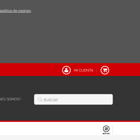
política de cookies
.
MI CUENTA
NES SOMOS?