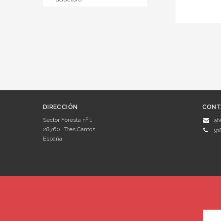
DIRECCIÓN
CONT
Sector Foresta nº 1
at
28760
Tres Cantos
91
España