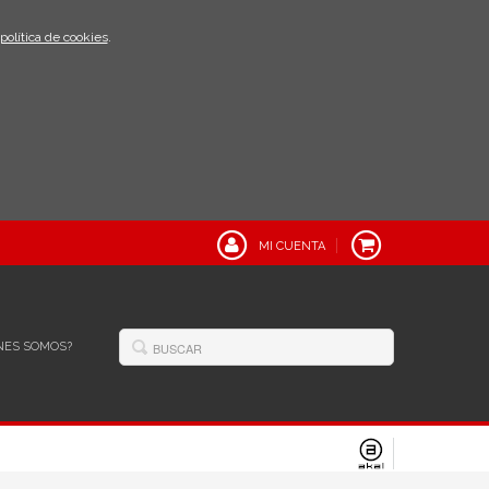
política de cookies
.
MI CUENTA
NES SOMOS?