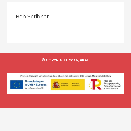
Todos
Colaborador
Bob Scribner
Compilador
Compiladora
Coordinador
Editor
© COPYRIGHT 2026, AKAL
Editora
Escritor
Escritora
Ilustrador
Prologuista
Traductor
Traductora