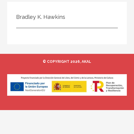
Todos
Colaborador
Bradley K. Hawkins
Compilador
Compiladora
Coordinador
Editor
© COPYRIGHT 2026, AKAL
Editora
Escritor
Escritora
Ilustrador
Prologuista
Traductor
Traductora