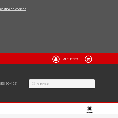
política de cookies
.
MI CUENTA
NES SOMOS?