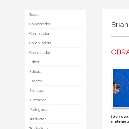
Todos
Brian
Colaborador
Compilador
Compiladora
OBRA
Coordinador
Editor
Editora
Escritor
Escritora
Ilustrador
Prologuista
Léxico de
Traductor
matemáti
Traductora