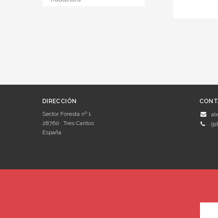
DIRECCIÓN
CONT
Sector Foresta nº 1
at
28760
Tres Cantos
91
España