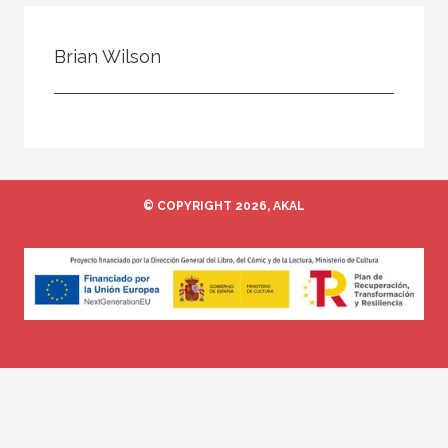
Todos
Colaborador
Brian Wilson
Compilador
Compiladora
Coordinador
Editor
© COPYRIGHT 2026, AKAL
Editora
Escritor
Escritora
Ilustrador
Prologuista
Traductor
Traductora