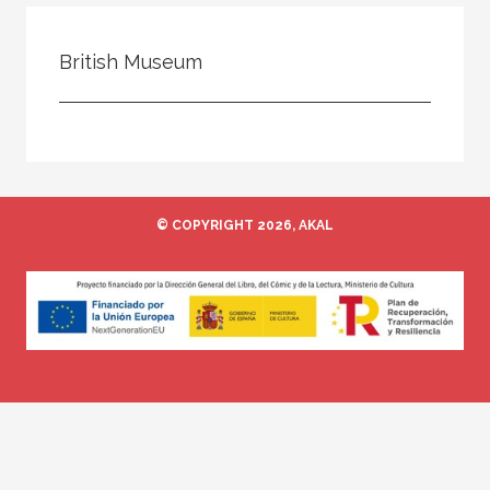
Todos
Colaborador
British Museum
Compilador
Compiladora
Coordinador
Editor
© COPYRIGHT 2026, AKAL
Editora
Escritor
Escritora
Ilustrador
Prologuista
Traductor
Traductora