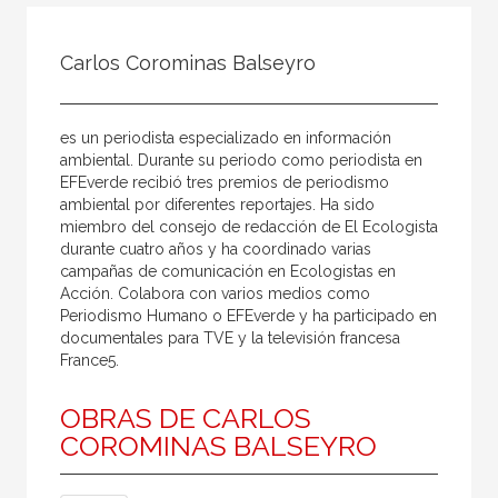
Todos
Colaborador
Carlos Corominas Balseyro
Compilador
Compiladora
es un periodista especializado en información
Coordinador
ambiental. Durante su periodo como periodista en
EFEverde recibió tres premios de periodismo
Editor
ambiental por diferentes reportajes. Ha sido
miembro del consejo de redacción de El Ecologista
Editora
durante cuatro años y ha coordinado varias
Escritor
campañas de comunicación en Ecologistas en
Acción. Colabora con varios medios como
Escritora
Periodismo Humano o EFEverde y ha participado en
documentales para TVE y la televisión francesa
Ilustrador
France5.
Prologuista
OBRAS DE CARLOS
Traductor
COROMINAS BALSEYRO
Traductora