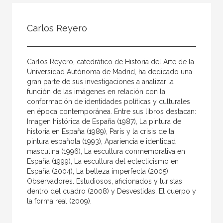
Todos
Colaborador
Carlos Reyero
Compilador
Compiladora
Carlos Reyero, catedrático de Historia del Arte de la
Coordinador
Universidad Autónoma de Madrid, ha dedicado una
gran parte de sus investigaciones a analizar la
Editor
función de las imágenes en relación con la
conformación de identidades políticas y culturales
Editora
en época contemporánea. Entre sus libros destacan:
Escritor
Imagen histórica de España (1987), La pintura de
historia en España (1989), París y la crisis de la
Escritora
pintura española (1993), Apariencia e identidad
masculina (1996), La escultura conmemorativa en
Ilustrador
España (1999), La escultura del eclecticismo en
España (2004), La belleza imperfecta (2005),
Prologuista
Observadores. Estudiosos, aficionados y turistas
Traductor
dentro del cuadro (2008) y Desvestidas. El cuerpo y
la forma real (2009).
Traductora