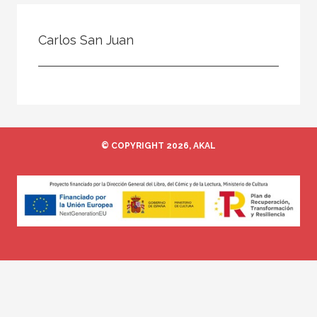
Todos
Colaborador
Carlos San Juan
Compilador
Compiladora
Coordinador
Editor
© COPYRIGHT 2026, AKAL
Editora
Escritor
Escritora
Ilustrador
Prologuista
Traductor
Traductora