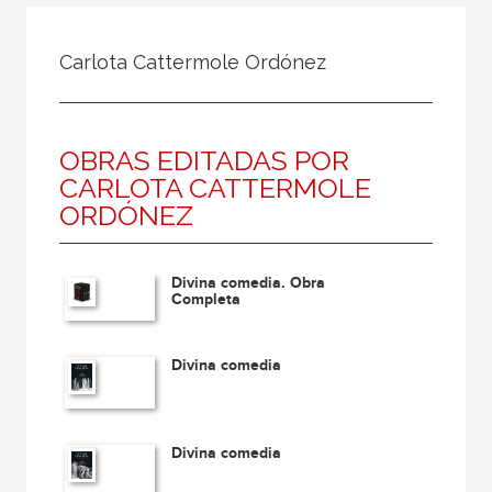
Todos
Colaborador
Carlota Cattermole Ordónez
Compilador
Compiladora
OBRAS EDITADAS POR
Coordinador
CARLOTA CATTERMOLE
Editor
ORDÓNEZ
Editora
Escritor
Divina comedia. Obra
Completa
Escritora
Ilustrador
Divina comedia
Prologuista
Traductor
Divina comedia
Traductora