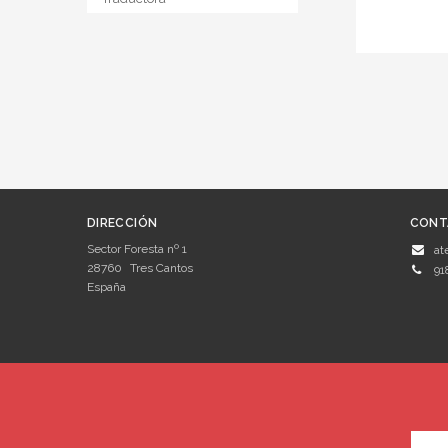
DIRECCIÓN
CONT
Sector Foresta nº 1
at
28760
Tres Cantos
91
España