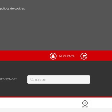
política de cookies
.
MI CUENTA
NES SOMOS?