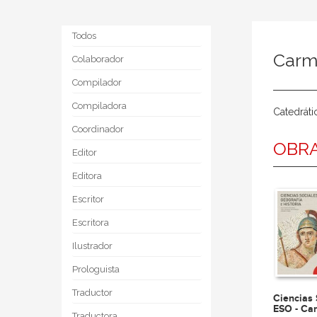
Todos
Carme
Colaborador
Compilador
Compiladora
Catedráti
Coordinador
OBRA
Editor
Editora
Escritor
Escritora
Ilustrador
Prologuista
Traductor
Ciencias 
ESO - Ca
Traductora