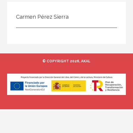
Todos
Colaborador
Carmen Pérez Sierra
Compilador
Compiladora
Coordinador
Editor
© COPYRIGHT 2026, AKAL
Editora
Escritor
Escritora
Ilustrador
Prologuista
Traductor
Traductora