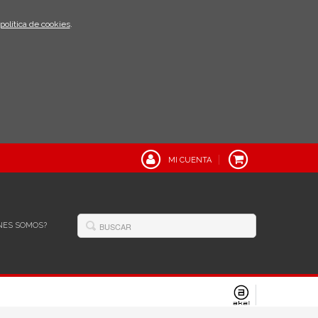
política de cookies
.
MI CUENTA
NES SOMOS?