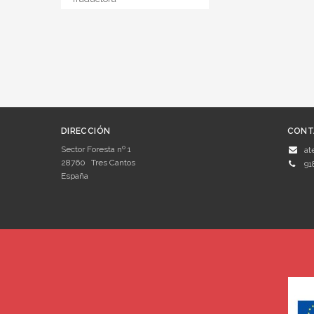
DIRECCIÓN
CONT
Sector Foresta nº 1
at
28760
Tres Cantos
91
España