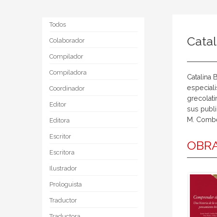
Todos
Cata
Colaborador
Compilador
Compiladora
Catalina 
especiali
Coordinador
grecolati
Editor
sus publi
M. Combe
Editora
Escritor
OBRA
Escritora
Ilustrador
Prologuista
Traductor
Traductora