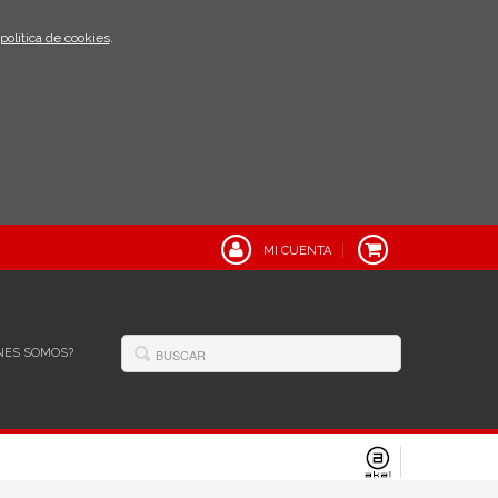
política de cookies
.
MI CUENTA
NES SOMOS?