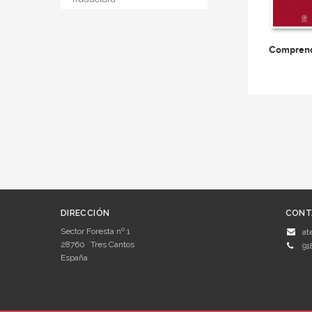
Comprend
DIRECCIÓN
CONT
Sector Foresta nº 1
at
28760
Tres Cantos
91
España