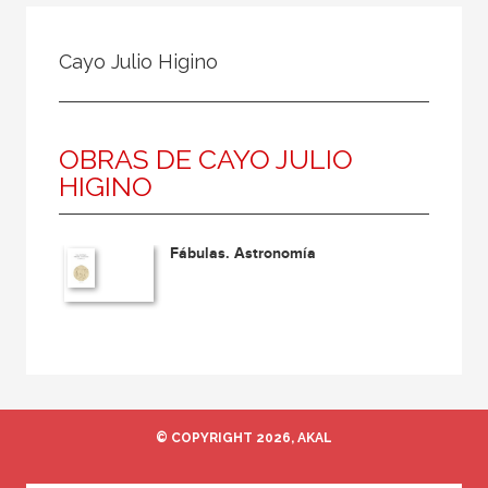
Todos
Colaborador
Cayo Julio Higino
Compilador
Compiladora
OBRAS DE CAYO JULIO
Coordinador
HIGINO
Editor
Editora
Fábulas. Astronomía
Escritor
Escritora
Ilustrador
Prologuista
Traductor
© COPYRIGHT 2026, AKAL
Traductora