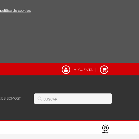
política de cookies
.
MI CUENTA
NES SOMOS?