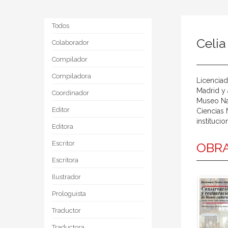
Todos
Celia
Colaborador
Compilador
Compiladora
Licenciad
Madrid y 
Coordinador
Museo Na
Editor
Ciencias 
instituci
Editora
Escritor
OBRA
Escritora
Ilustrador
Prologuista
Traductor
Traductora