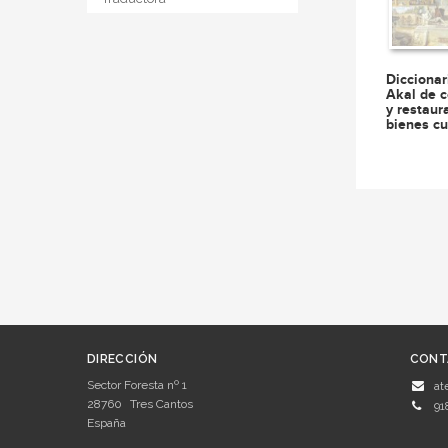
Diccionar
Akal de 
y restaur
bienes cu
DIRECCIÓN
CONT
Sector Foresta nº 1
at
28760
Tres Cantos
91
España