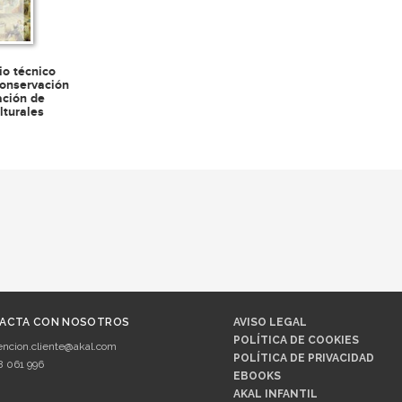
io técnico
conservación
ación de
lturales
ACTA CON NOSOTROS
AVISO LEGAL
POLÍTICA DE COOKIES
encion.cliente@akal.com
POLÍTICA DE PRIVACIDAD
8 061 996
EBOOKS
AKAL INFANTIL