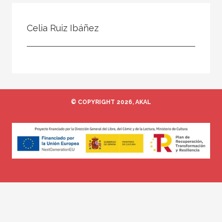
Todos
Colaborador
Celia Ruiz Ibáñez
Compilador
Compiladora
Coordinador
Editor
© COPYRIGHT 2026, AKAL
Editora
Escritor
Escritora
Ilustrador
Prologuista
Traductor
Traductora