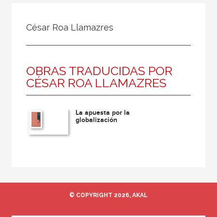
Todos
Colaborador
César Roa Llamazres
Compilador
Compiladora
OBRAS TRADUCIDAS POR
Coordinador
CÉSAR ROA LLAMAZRES
Editor
Editora
La apuesta por la
Escritor
globalización
Escritora
Ilustrador
Prologuista
Traductor
© COPYRIGHT 2026, AKAL
Traductora