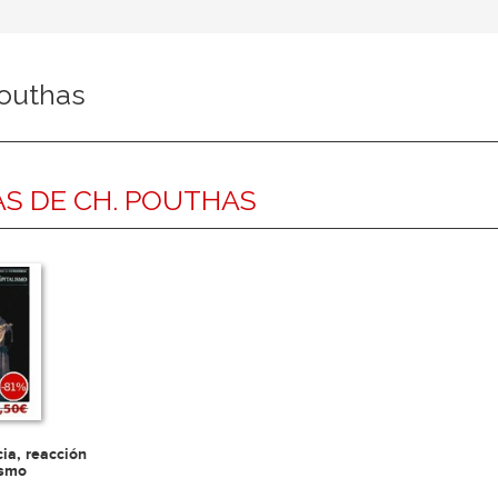
Pouthas
S DE CH. POUTHAS
ia, reacción
ismo