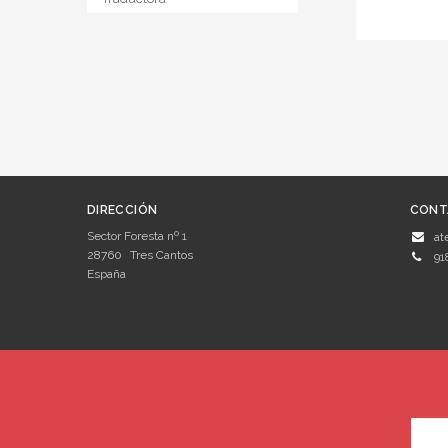
DIRECCIÓN
CONT
Sector Foresta nº 1
at
28760
Tres Cantos
91
España