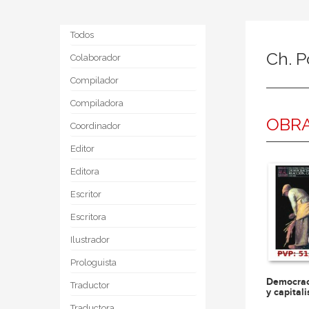
Todos
Ch. 
Colaborador
Compilador
Compiladora
OBRA
Coordinador
Editor
Editora
Escritor
Escritora
Ilustrador
Prologuista
Democrac
Traductor
y capital
Traductora