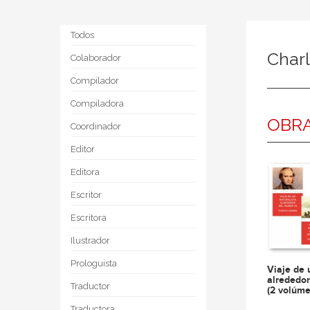
Todos
Char
Colaborador
Compilador
Compiladora
OBRA
Coordinador
Editor
Editora
Escritor
Escritora
Ilustrador
Prologuista
Viaje de 
alrededo
Traductor
(2 volúm
Traductora