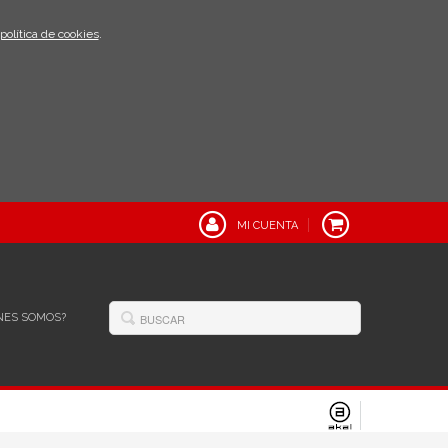
política de cookies
.
MI CUENTA
NES SOMOS?