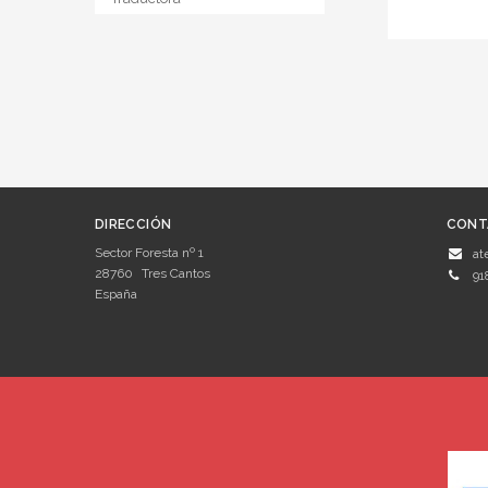
DIRECCIÓN
CONT
Sector Foresta nº 1
at
28760
Tres Cantos
91
España