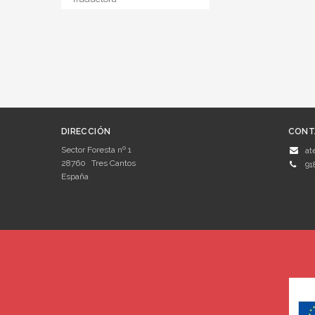
DIRECCIÓN
CONT
Sector Foresta nº 1
at
28760
Tres Cantos
91
España