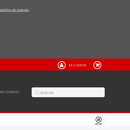
política de cookies
.
MI CUENTA
NES SOMOS?