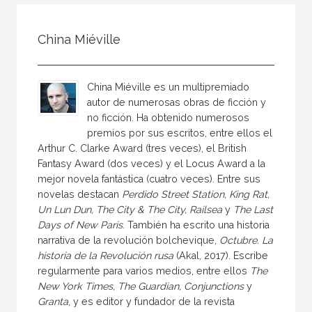
Todos
Colaborador
China Miéville
Compilador
Compiladora
China Miéville es un multipremiado
Coordinador
autor de numerosas obras de ficción y
no ficción. Ha obtenido numerosos
Editor
premios por sus escritos, entre ellos el
Editora
Arthur C. Clarke Award (tres veces), el British
Fantasy Award (dos veces) y el Locus Award a la
Escritor
mejor novela fantástica (cuatro veces). Entre sus
Escritora
novelas destacan
Perdido Street Station, King Rat,
Un Lun Dun, The City & The City, Railsea
y
The Last
Ilustrador
Days of New Paris
. También ha escrito una historia
narrativa de la revolución bolchevique,
Octubre. La
Prologuista
historia de la Revolución rusa
(Akal, 2017). Escribe
Traductor
regularmente para varios medios, entre ellos
The
New York Times, The Guardian, Conjunctions
y
Traductora
Granta
, y es editor y fundador de la revista