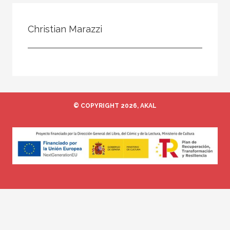
Todos
Colaborador
Christian Marazzi
Compilador
Compiladora
Coordinador
Editor
© COPYRIGHT 2026, AKAL
Editora
Escritor
Escritora
Ilustrador
Prologuista
Traductor
Traductora