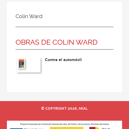
Todos
Colaborador
Colin Ward
Compilador
Compiladora
OBRAS DE COLIN WARD
Coordinador
Editor
Contra el automóvil
Editora
Escritor
Escritora
Ilustrador
Prologuista
© COPYRIGHT 2026, AKAL
Traductor
Traductora