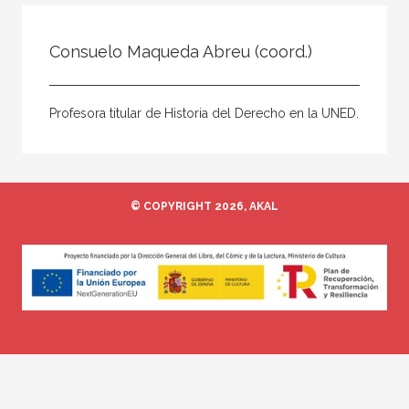
Todos
Colaborador
Consuelo Maqueda Abreu (coord.)
Compilador
Compiladora
Profesora titular de Historia del Derecho en la UNED.
Coordinador
Editor
Editora
© COPYRIGHT 2026, AKAL
Escritor
Escritora
Ilustrador
Prologuista
Traductor
Traductora