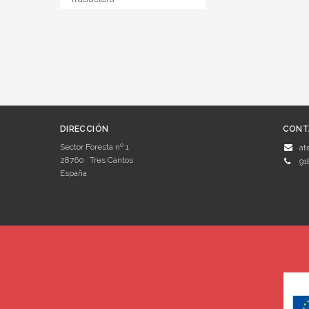
DIRECCIÓN
CONT
Sector Foresta nº 1
at
28760
Tres Cantos
91
España