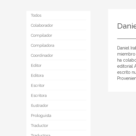
Todos
Danie
Colaborador
Compilador
Compiladora
Daniel Ir
miembro d
Coordinador
ha colabo
Editor
editorial
escrito n
Editora
Provenien
Escritor
Escritora
Ilustrador
Prologuista
Traductor
Traductora