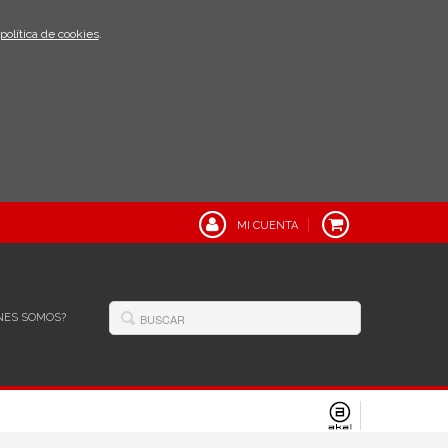
política de cookies
.
MI CUENTA
NES SOMOS?