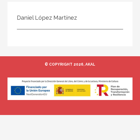
Todos
Colaborador
Daniel López Martínez
Compilador
Compiladora
Coordinador
Editor
© COPYRIGHT 2026, AKAL
Editora
Escritor
Escritora
Ilustrador
Prologuista
Traductor
Traductora