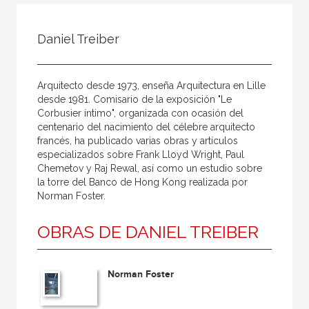
Todos
Colaborador
Daniel Treiber
Compilador
Compiladora
Arquitecto desde 1973, enseña Arquitectura en Lille
Coordinador
desde 1981. Comisario de la exposición "Le
Corbusier íntimo", organizada con ocasión del
Editor
centenario del nacimiento del célebre arquitecto
francés, ha publicado varias obras y artículos
Editora
especializados sobre Frank Lloyd Wright, Paul
Escritor
Chemetov y Raj Rewal, así como un estudio sobre
la torre del Banco de Hong Kong realizada por
Escritora
Norman Foster.
Ilustrador
OBRAS DE DANIEL TREIBER
Prologuista
Traductor
Norman Foster
Traductora