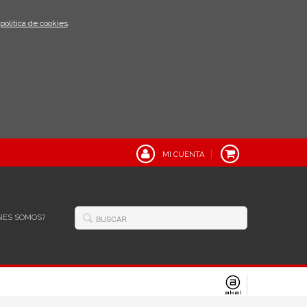
política de cookies
.
MI CUENTA
NES SOMOS?