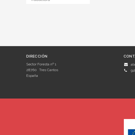
DIRECCIÓN
CONT
Sector Foresta nº 1
at
28760
Tres Cantos
91
España