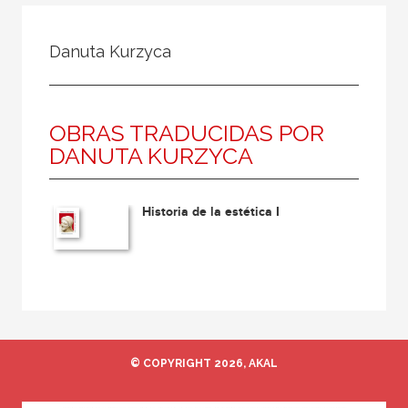
Todos
Colaborador
Danuta Kurzyca
Compilador
Compiladora
OBRAS TRADUCIDAS POR
Coordinador
DANUTA KURZYCA
Editor
Editora
Historia de la estética I
Escritor
Escritora
Ilustrador
Prologuista
Traductor
© COPYRIGHT 2026, AKAL
Traductora