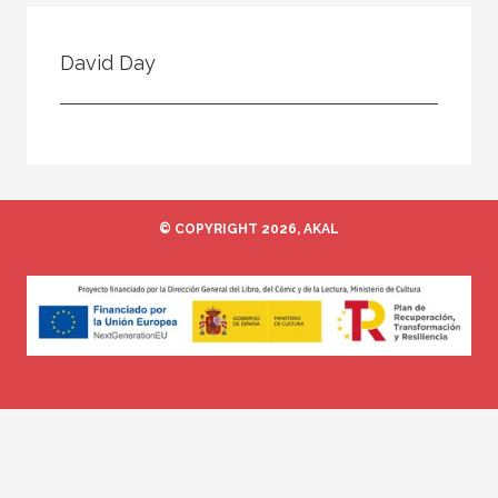
Todos
Colaborador
David Day
Compilador
Compiladora
Coordinador
Editor
© COPYRIGHT 2026, AKAL
Editora
Escritor
Escritora
Ilustrador
Prologuista
Traductor
Traductora