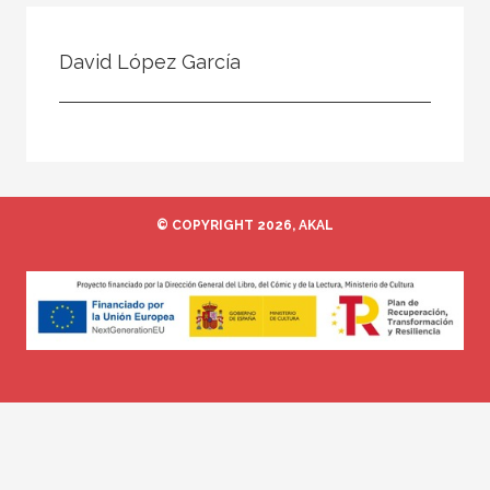
Todos
Colaborador
David López García
Compilador
Compiladora
Coordinador
Editor
© COPYRIGHT 2026, AKAL
Editora
Escritor
Escritora
Ilustrador
Prologuista
Traductor
Traductora