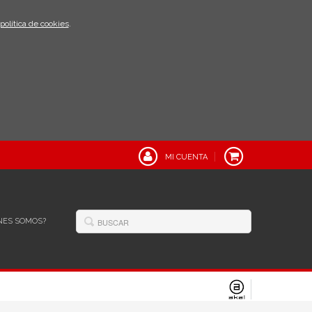
política de cookies
.
MI CUENTA
NES SOMOS?