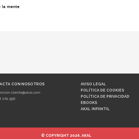
e la mente
ACTA CON NOSOTROS
AVISO LEGAL
POLÍTICA DE COOKIES
encion.cliente@akal.com
POLÍTICA DE PRIVACIDAD
8 061 996
EBOOKS
AKAL INFANTIL
© COPYRIGHT 2026, AKAL