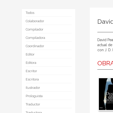
Todos
Davi
Colaborador
Compilador
Compiladora
David Pea
actual de
Coordinador
con J. D.
Editor
OBRA
Editora
Escritor
Escritora
Ilustrador
Prologuista
Traductor
Traductora