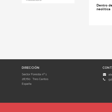
Dentro d
neolítica
DIRECCIÓN
CONT
Sector Foresta nº 1
at
28760
Tres Cantos
91
España