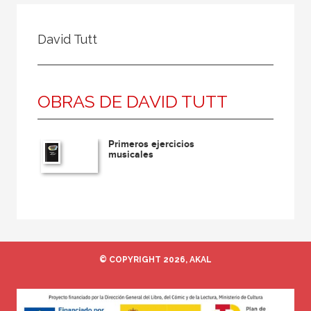
Todos
Colaborador
David Tutt
Compilador
Compiladora
OBRAS DE DAVID TUTT
Coordinador
Editor
Primeros ejercicios
Editora
musicales
Escritor
Escritora
Ilustrador
Prologuista
© COPYRIGHT 2026, AKAL
Traductor
Traductora