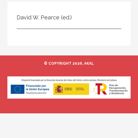
Todos
Colaborador
David W. Pearce (ed.)
Compilador
Compiladora
Coordinador
Editor
© COPYRIGHT 2026, AKAL
Editora
Escritor
Escritora
Ilustrador
Prologuista
Traductor
Traductora