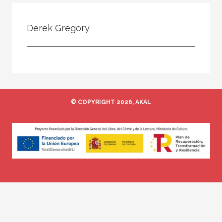
Todos
Colaborador
Derek Gregory
Compilador
Compiladora
Coordinador
Editor
© COPYRIGHT 2026, AKAL
Editora
Escritor
Escritora
Ilustrador
Prologuista
Traductor
Traductora