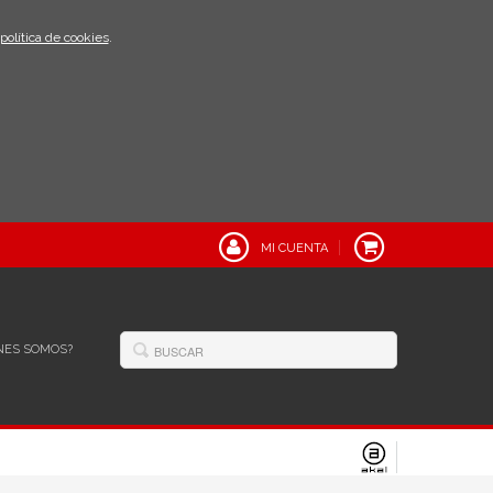
política de cookies
.
MI CUENTA
NES SOMOS?