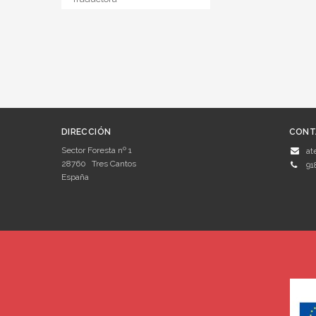
DIRECCIÓN
CONT
Sector Foresta nº 1
at
28760
Tres Cantos
91
España