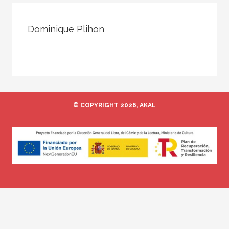
Todos
Colaborador
Dominique Plihon
Compilador
Compiladora
Coordinador
Editor
© COPYRIGHT 2026, AKAL
Editora
Escritor
Escritora
Ilustrador
Prologuista
Traductor
Traductora