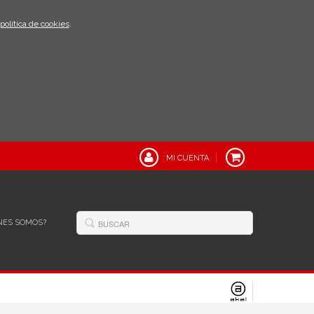
política de cookies
.
MI CUENTA
NES SOMOS?