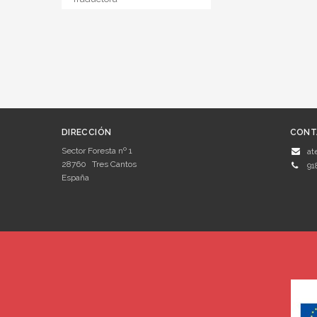
DIRECCIÓN
CONT
Sector Foresta nº 1
at
28760
Tres Cantos
91
España