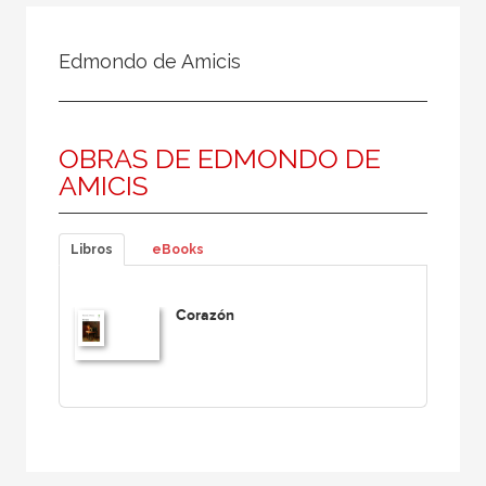
Todos
Colaborador
Edmondo de Amicis
Compilador
Compiladora
OBRAS DE EDMONDO DE
Coordinador
AMICIS
Editor
Editora
Libros
eBooks
Escritor
Escritora
Corazón
Ilustrador
Prologuista
Traductor
Traductora