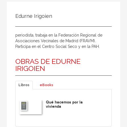
Todos
Colaborador
Edurne Irigoien
Compilador
Compiladora
periodista, trabaja en la Federación Regional de
Coordinador
Asociaciones Vecinales de Madrid (FRAVM).
Participa en el Centro Social Seco y en la PAH.
Editor
OBRAS DE EDURNE
Editora
IRIGOIEN
Escritor
Escritora
Libros
eBooks
Ilustrador
Prologuista
Qué hacemos por la
vivienda
Traductor
Traductora